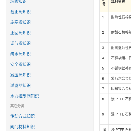
球阀知识
填料名称
号
截止阀知识
1
耐热性石棉
旋塞阀知识
止回阀知识
2
耐酸石棉格
调节阀知识
3
耐高温油性
疏水阀知识
4
石棉袋编、
安全阀知识
5
不锈钢丝补
减压阀知识
6
蒙乃尔合金
过滤器知识
7
因科镍合金
水力控制阀知识
8
浸 PTFE 
其它分类
9
浸 PTFE
传动方式知识
阀门材料知识
10
浸 PTFE 