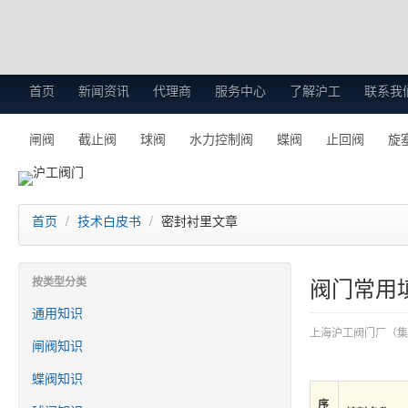
首页
新闻资讯
代理商
服务中心
了解沪工
联系我
闸阀
截止阀
球阀
水力控制阀
蝶阀
止回阀
旋
首页
/
技术白皮书
/
密封衬里文章
阀门常用
按类型分类
通用知识
上海沪工阀门厂（集
闸阀知识
蝶阀知识
序