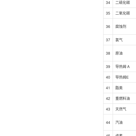
34
二硫化碳
35
二氧化碳
36
腐蚀剂
37
氯气
38
原油
39
导热姆 A
40
导热姆E
41
脂类
42
重燃料油
43
天然气
44
汽油
45
卤素