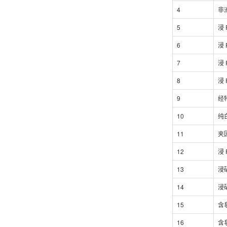
4
非
5
浸
6
浸
7
浸
8
浸 
9
经
10
纯
11
夹
12
浸
13
浸
14
浸
15
含
16
含