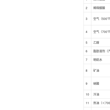
2
稀释醋酸
3
空气（500℉
4
空气（700℉
5
乙醇
6
脂肪溶剂（
7
明矾水
8
矿油
9
硝酸
10
冷油
11
热油（＜70