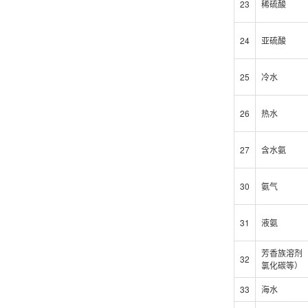
23
稀硫酸
24
亚硫酸
25
冷水
26
热水
27
含水氨
30
氨气
31
液氨
芳香族溶剂
32
氯化碳等）
33
海水