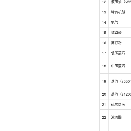
12
液压油（≤5
13
稀有机酸
14
氧气
15
纯磷酸
16
苏打粉
17
低压蒸汽
18
中压蒸汽
19
蒸汽（≤55
20
蒸汽（≤120
21
硫酸盐液
22
浓硫酸