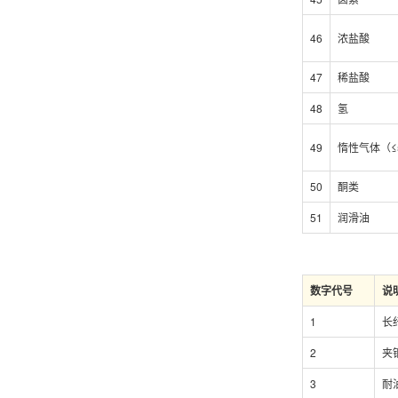
46
浓盐酸
47
稀盐酸
48
氢
49
惰性气体（≤
50
酮类
51
润滑油
数字代号
说
1
长
2
夹
3
耐