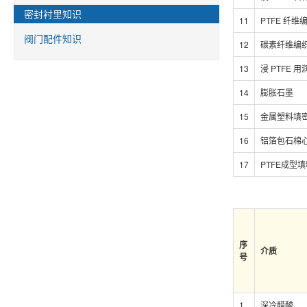
密封衬里知识
11
PTFE 纤维
阀门配件知识
12
碳素纤维编
13
浸 PTFE
14
膨胀石墨
15
金属塑料填
16
铝箔包石棉
17
PTFE成型
序
介质
号
1
深冷醋酸