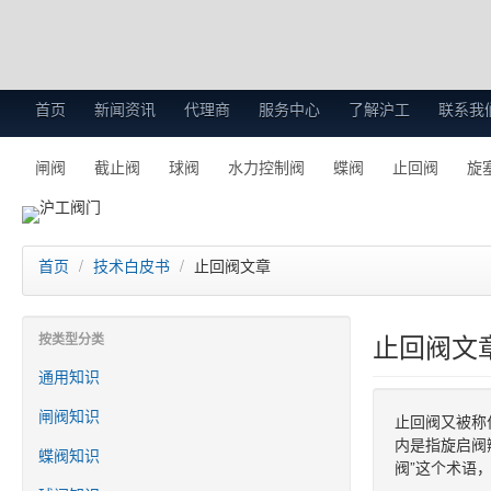
首页
新闻资讯
代理商
服务中心
了解沪工
联系我
闸阀
截止阀
球阀
水力控制阀
蝶阀
止回阀
旋
首页
/
技术白皮书
/
止回阀文章
止回阀文
按类型分类
通用知识
闸阀知识
止回阀又被称
内是指旋启阀
蝶阀知识
阀”这个术语