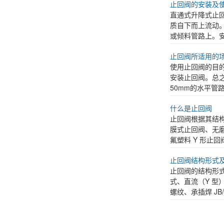
止回阀的安装及
直通式升降式止
质自下而上流动
或倾料管路上。安
止回阀所适用的
使用止回阀的目
安装止回阀。总
50mm的水平管
什么是止回阀
止回阀根据其结
膜式止回阀、无
氟塑料 Y 形止
止回阀结构形式
止回阀的结构形式
式、直流（Y 型）
螺纹、承插焊 JB/T7