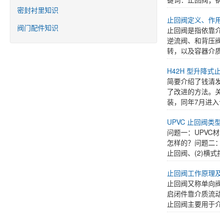
密封衬里知识
止回阀定义、作
阀门配件知识
止回阀是指依靠
逆流阀、和背压
转，以及容器介质
H42H 型升降式
简要介绍了钱清
了改进的方法。关
装，同年7月进入
UPVC 止回阀
问题一：UPVC
怎样的？问题二：
止回阀、(2)横式
止回阀工作原理
止回阀又称单向
启闭件靠介质流
止回阀主要用于介