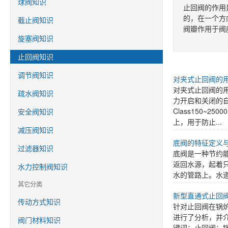
球阀知识
止回阀的作用
的，在一个方
截止阀知识
阀瓣作用于阀
旋塞阀知识
止回阀知识
调节阀知识
对夹式止回阀的
对夹式止回阀的
疏水阀知识
力开启和关闭的自动
Class150~25
安全阀知识
上，用于防止...
减压阀知识
底阀的特征定义
过滤器知识
底阀是一种节约
返回水源，起着
水力控制阀知识
水的管路上。水道
其它分类
新型直通式止回
传动方式知识
针对止回阀在锅
进行了分析，并介绍
阀门材料知识
键词：止回阀；锅