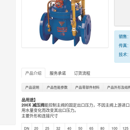
销售
：
传真
：
技术
：
产品介绍
服务承诺
订货流程
产品说明
产品性能参数
产品零部件材料
产品外形及结
品用途】
200X 减压阀
能控制主阀的固定出口压力，不因主阀上游进口
用水量变化而改变其出口压力。
主要外形和连接尺寸
DN
20
25
32
40
50
65
80
100
125