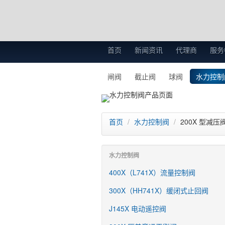
首页
新闻资讯
代理商
服务
闸阀
截止阀
球阀
水力控制
首页
/
水力控制阀
/
200X 型减压
水力控制阀
400X（L741X）流量控制阀
300X（HH741X）缓闭式止回阀
J145X 电动遥控阀