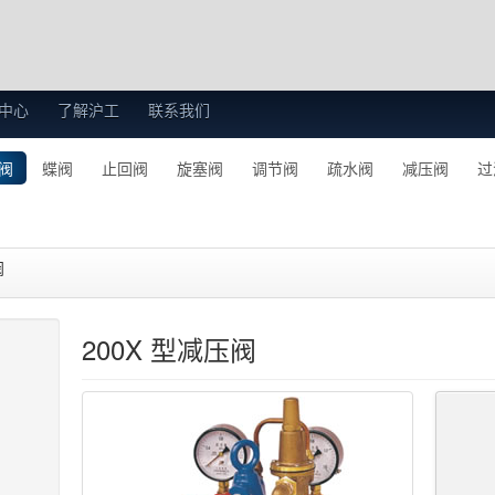
中心
了解沪工
联系我们
阀
蝶阀
止回阀
旋塞阀
调节阀
疏水阀
减压阀
过
阀
200X 型减压阀